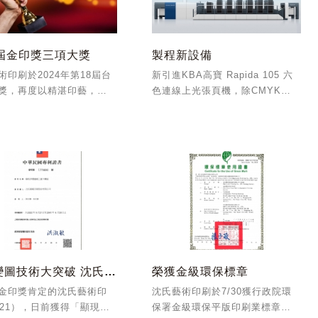
8屆金印獎三項大獎
製程新設備
術印刷於2024年第18屆台
新引進KBA高寶 Rapida 105 六
獎，再度以精湛印藝，傲
色連線上光張頁機，除CMYK四
，一舉囊括圖書印刷獎：
色外可加印二色特別色，並可做
 第一名、圖書印刷獎：平
環保水性上光。將聚焦在精緻高
第三名、雜誌印刷類獎 第三
品質的厚紙彩盒包裝印刷。
計三項獎項。
立體變圖技術大突破 沈氏印刷獲得發明專利
榮獲金級環保標章
金印獎肯定的沈氏藝術印
沈氏藝術印刷於7/30獲行政院環
921），日前獲得「顯現多
保署金級環保平版印刷業標章，