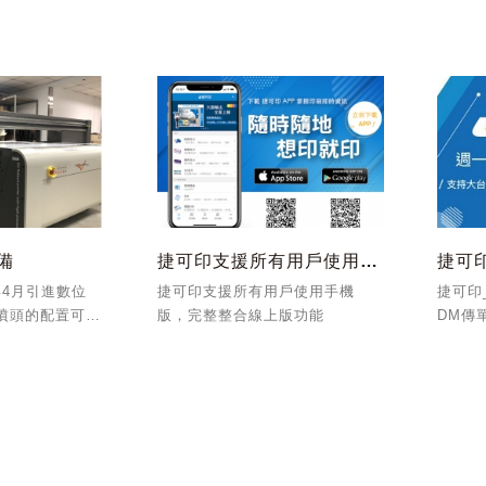
，符合ISO
視群倫，一舉囊括雜誌印刷類第
變圖樣
 管理體系，範圍為：
一名及各項優異等共計三項獎
I778
盒之設計、製
項。
覺角度
光線照
備
捷可印支援所有用戶使用手機版
捷可
年4月引進數位
捷可印支援所有用戶使用手機
捷可印
多噴頭的配置可作
版，完整整合線上版功能
DM傳
一次列印。
顏色自
刷DM
優先審
速送達
擾！...