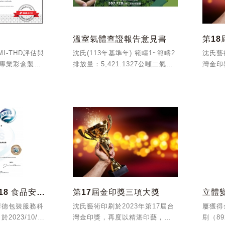
溫室氣體查證報告意見書
第1
I-THD評估與
沈氏(113年基準年) 範疇1~範疇2
沈氏藝
專業彩盒製程
排放量：5,421.1327公噸二氣化
灣金印
碳當量；範疇1~6總排放量：
視群倫
6,584.41公噸二氣化碳當量。
精裝類
華德(112年基準年) 範疇1~範疇
裝類 
2...
名，共
ISO 22000:2018 食品安全認證
第17屆金印獎三項大獎
華德包裝服務科
沈氏藝術印刷於2023年第17屆台
屢獲得
023/10/25
灣金印獎，再度以精湛印藝，傲
刷（8