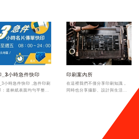
之圖卡構造」發明專利(TW
係沈氏自103年首獲金級環保標章
690 )，該專利技術強調在視
以來，再次取得認證。
不動下，透過不同面向的
射，讓光柵薄膜...
印_3小時急件快印
印刷案內所
_3小時急件快印 ,急件印刷
在這裡我們不僅分享印刷知識，
單：道林紙表面均勻平整，
同時也分享攝影、設計與生活。
然柔和不易反光。急件印
如果您有印刷上的問題，如製
製作精美、質感高級，安排
作、加工、規格、估價、材質
稿快速印刷、急件商品快
等，歡迎私訊詢問。
，即時解決您的宣傳困
此外，我們也提供印刷服務，如
您有印刷需求，歡迎與我...