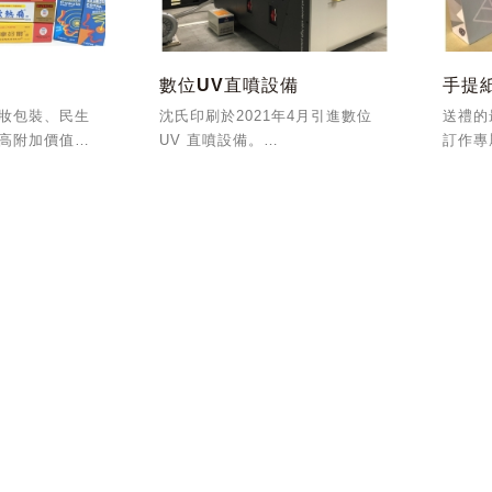
數位UV直噴設備
手提
妝包裝、民生
沈氏印刷於2021年4月引進數位
送禮的
高附加價值彩
UV 直噴設備。
訂作專
。以
多噴頭的配置可作白墨、彩色及
1及22000食安認
光油一次列印。
。