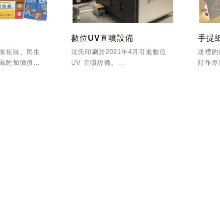
數位UV直噴設備
手提
妝包裝、民生
沈氏印刷於2021年4月引進數位
送禮的
高附加價值彩
UV 直噴設備。
訂作專
。以
多噴頭的配置可作白墨、彩色及
1及22000食安認
光油一次列印。
。